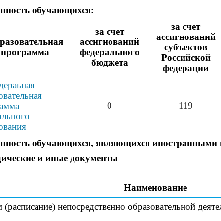
нность обучающихся:
за счет
за счет
ассигнований
разовательная
ассигнований
субъектов
программа
федерального
Российской
бюджета
федерации
дераьная
овательная
0
119
амма
ольного
ования
енность обучающихся, являющихся иностранными
ические и иные документы
Наименование
 (расписание) непосредственно образовательной деятел