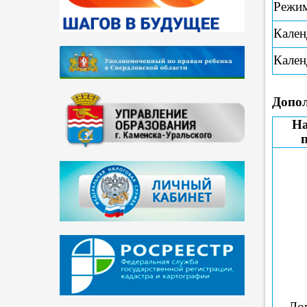
Режи
Кален
Кален
Допо
На
До