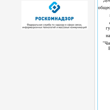
общео
г
н
"Чи