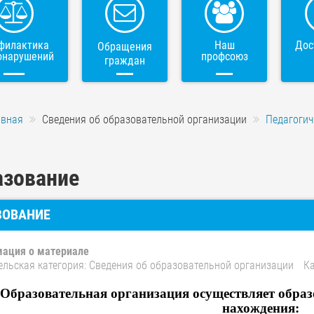
филактика
Наш
Дос
Обращения
онарушений
профсоюз
граждан
авная
Сведения об образовательной организации
Педагогич
азование
ЗОВАНИЕ
ация о материале
ельская категория:
Сведения об образовательной организации
Ка
Образовательная организация осуществляет образ
нахождения: