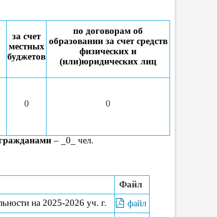
по договорам об
за счет
образовании за счет средств
местных
физических и
буджетов
(или)юридических лиц
0
0
 гражданами
– _0_ чел.
Файл
ьности на 2025-2026 уч. г.
файл