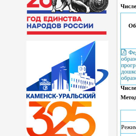
Числе
Об
Фе
образ
прогр
дошк
образ
Числ
Метод
Режим