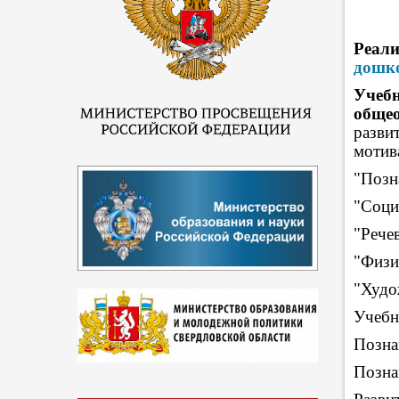
Реал
дошко
Учеб
обще
разви
мотив
"Позн
"Соци
"Рече
"Физи
"Худо
Учебн
Позна
Позна