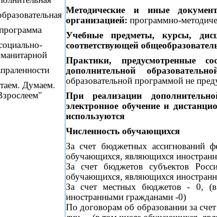
Методические и иные документ
бразовательная
организацией:
программно-методиче
программа
Учебные предметы, курсы, дисц
социально-
соответствующей общеобразовател
уманитарной
Практики, предусмотренные соо
апраленности
дополнительной образовательн
образовательной программой не пре
таем. Думаем.
Взрослеем"
При реализации дополнительно
электронное обучение и дистанци
используются
Численность обучающихся
За счет бюджетных ассигнований фе
обучающихся, являющихся иностранн
За счет бюджетов субъектов Росс
обучающихся, являющихся иностранн
За счет местных бюджетов - 0, (
иностранными гражданами -0)
По договорам об образовании за счет