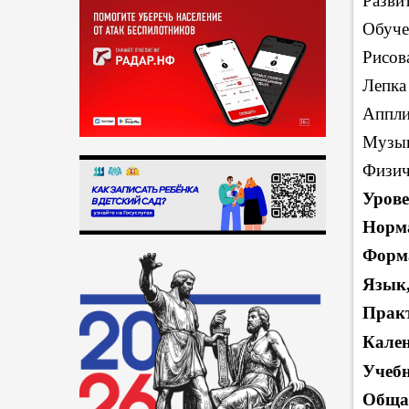
Разви
Обуче
Рисов
Лепка
Аппли
Музы
Физич
Урове
Норм
Форм
Язык,
Практ
Кален
Учебн
Обща