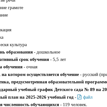
тие речи
ние грамоте
ание
кация
ка
ескя культура
нь образования
- дошкольное
ативный срок обучения
- 5,5 лет
а обучения
- очная
 на котором осуществляется обучение
- русский (пр
ика, предусмотренная образовательной программ
дарный учебный график Детского сада № 89 на 20
ый план на 2025-2026 учебный год
-
файл
я численность обучающихся
- 119 человек.