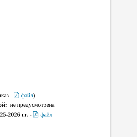
иказ -
файл
)
ой:
не предусмотрена
25-2026 гг.
-
файл