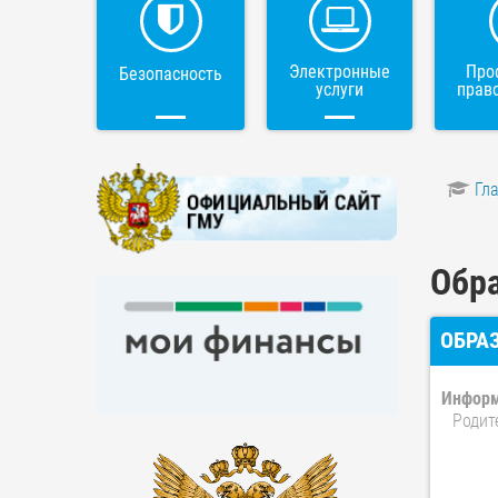
Электронные
Про
Безопасность
услуги
прав
Гл
Обр
ОБРА
Информ
Родит