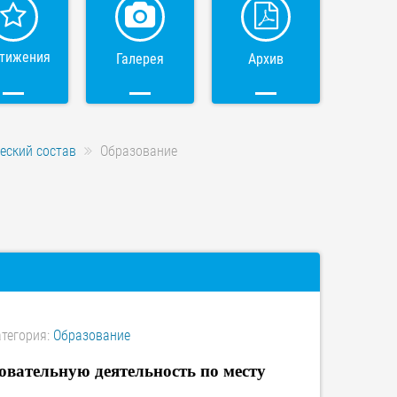
тижения
Галерея
Архив
еский состав
Образование
тегория:
Образование
овательную деятельность по месту