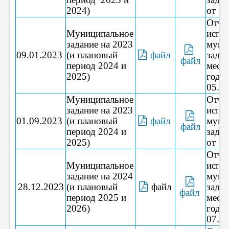
2024)
от 18
Отче
Муниципальное
испо
задание на 2023
муни
09.01.2023
(и плановый
файл
задан
файл
период 2024 и
меся
2025)
года 
05.10
Муниципальное
Отче
задание на 2023
испо
01.09.2023
(и плановый
файл
муни
файл
период 2024 и
задан
2025)
от 17
Отче
Муниципальное
испо
задание на 2024
муни
28.12.2023
(и плановый
файл
задан
файл
период 2025 и
меся
2026)
года 
07.10