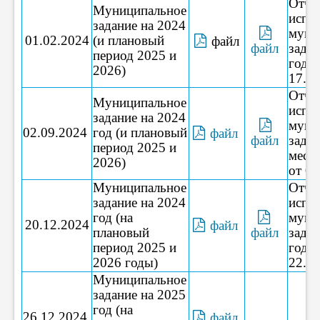
Отче
Муниципальное
испо
задание на 2024
муни
01.02.2024
(и плановый
файл
файл
задан
период 2025 и
год о
2026)
17.01
Отче
Муниципальное
испо
задание на 2024
муни
02.09.2024
год (и плановый
файл
файл
задан
период 2025 и
месяц
2026)
от 06
Муниципальное
Отче
задание на 2024
испо
год (на
муни
20.12.2024
файл
плановый
файл
задан
период 2025 и
год о
2026 годы)
22.01
Муниципальное
задание на 2025
год (на
26.12.2024
файл