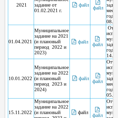
2021
задание от
файл
задан
файл
01.02.2021 г.
меся
год о
08.10
Отче
Муниципальное
испо
задание на 2021
муни
01.04.2021
(и плановый
файл
файл
зада
период 2022 и
год о
2023)
14.01
Отче
Муниципальное
испо
задание на 2022
муни
10.01.2022
(и плановый
файл
задан
файл
период 2023 и
меся
2024)
года 
05.10
Муниципальное
Отче
задание на 2022
испо
15.11.2022
(и плановый
файл
муни
файл
период 2023 и
задан