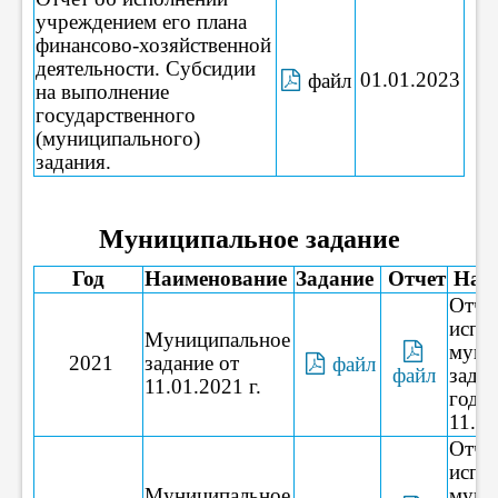
учреждением его плана
финансово-хозяйственной
деятельности. Субсидии
01.01.2023
файл
на выполнение
государственного
(муниципального)
задания.
Муниципальное задание
Год
Наименование
Задание
Отчет
Наи
Отче
испо
Муниципальное
муни
2021
задание от
файл
файл
задан
11.01.2021 г.
год о
11.01
Отче
испо
Муниципальное
муни