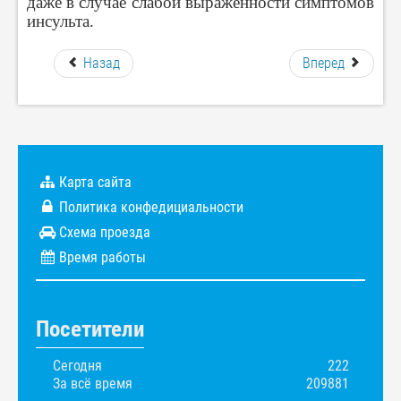
даже в случае слабой выраженности симптомов
инсульта.
Назад
Вперед
Карта сайта
Политика конфедициальности
Схема проезда
Время работы
Посетители
Сегодня
222
За всё время
209881