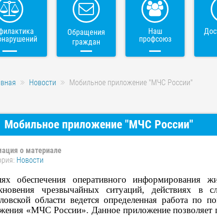
филактика
Наш
Дос
Обращения
онарушений
профсоюз
граждан
авная
Новости
Мобильное приложение "МЧС России"
Мобильное приложение "МЧС России"
ация о материале
ория:
Новости
ях обеспечения оперативного информирования жи
кновения чрезвычайных ситуаций, действиях в с
ловской области ведется определенная работа по 
жения «МЧС России». Данное приложение позволяет 