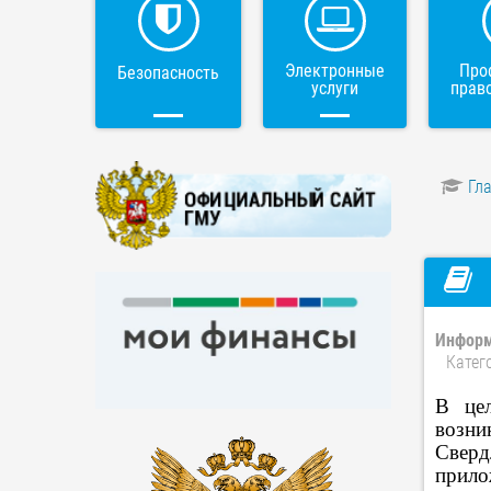
Электронные
Про
Безопасность
услуги
прав
Гл
Информ
Катег
В цел
возни
Сверд
прило