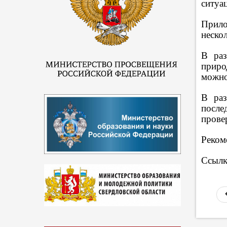
ситуа
Прило
неско
В раз
приро
можно
В раз
после
прове
Реком
Ссылк