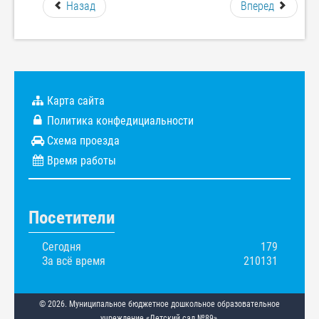
Назад
Вперед
Карта сайта
Политика конфедициальности
Схема проезда
Время работы
Посетители
Сегодня
179
За всё время
210131
© 2026. Муниципальное бюджетное дошкольное образовательное
учреждение «Детский сад №89».