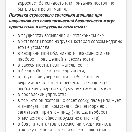
взрослых) боязливость или привычка постоянно
быть в центре внимания.
Признаки стрессового состояния малыша при
нарушении его психологической безопасности могут
проявляться в следующих симптомах:
в трудностях засыпания и беспокойном сне;
в усталости после нагрузки, которая совсем недавно
его не утомляла;
в беспричинной обидчивости, плаксивости или,
наоборот, повышенной агрессивности;
в рассеянности, невнимательности;
в беспокойстве и непоседливости;
в отсутствии уверенности в себе, которая
выражается в том, что ребенок все чаще ищет
одобрения у взрослых, буквально жмется к ним;
в проявлении упрямства;
в том, что он постоянно сосет соску, палец или жует
что-нибудь, слишком жадно, без разбора ест,
заглатывая при этом пищу (иногда, наоборот,
отмечается стойкое нарушение аппетита);
в боязни контактов, стремлении к уединению, в
отказе участвовать в играх сверстников (часто