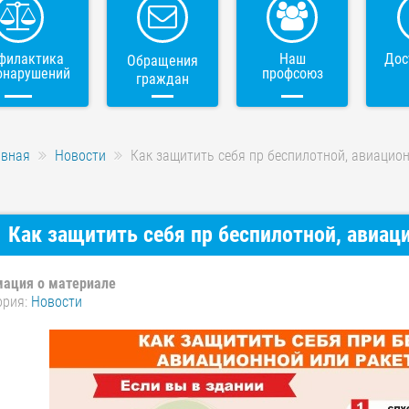
филактика
Наш
Дос
Обращения
онарушений
профсоюз
граждан
авная
Новости
Как защитить себя пр беспилотной, авиацион
Как защитить себя пр беспилотной, авиаци
ация о материале
ория:
Новости