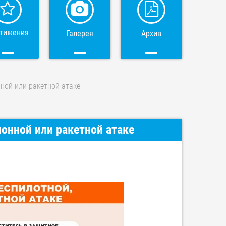
тижения
Галерея
Архив
ной или ракетной атаке
онной или ракетной атаке