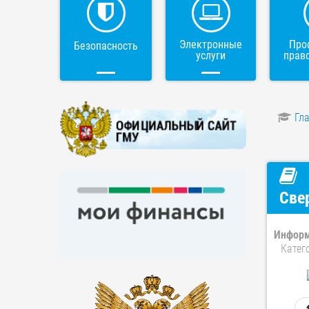
Электронные
Про
Безопасность
услуги
прав
Гл
Све
Информ
Катег