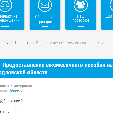
филактика
Наш
Дос
Обращения
онарушений
профсоюз
граждан
авная
Новости
Предоставление ежемесячного пособия на пр
Предоставление ежемесячного пособия на
рдловской области
ация о материале
ория:
Новости
Назад