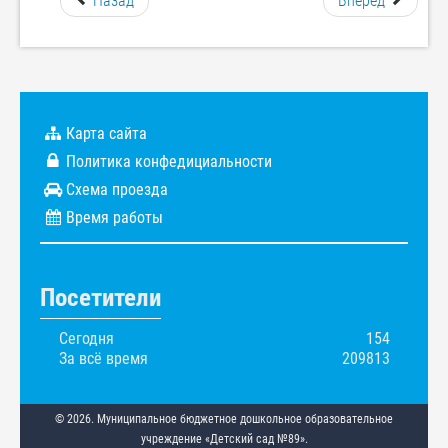
Назад
Вперед
Карта сайта
Политика конфедициальности
Схема проезда
Время работы
Посетители
Сегодня
154
За всё время
209813
© 2026. Муниципальное бюджетное дошкольное образовательное
учреждение «Детский сад №89».