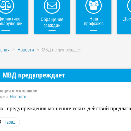
филактика
Наш
Дос
Обращения
онарушений
профсоюз
граждан
авная
Новости
МВД предупреждает
МВД предупреждает
ация о материале
ория:
Новости
ях предупреждения мошеннических действий предлага
Назад