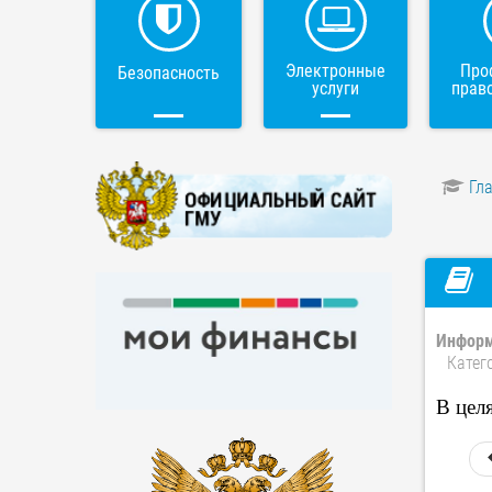
Электронные
Про
Безопасность
услуги
прав
Гл
Информ
Катег
В цел