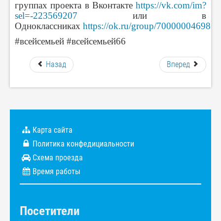
группах проекта в Вконтакте
https://vk.com/im?
sel=-223569207
или в
Одноклассниках
https://ok.ru/group/7000000469863
#всейсемьей #всейсемьей66
Назад
Вперед
Карта сайта
Политика конфедициальности
Схема проезда
Время работы
Посетители