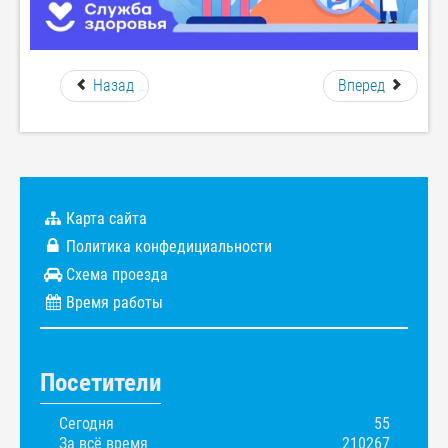
Назад
Вперед
Карта сайта
Политика конфедициальности
Схема проезда
Время работы
Посетители
Сегодня
55
За всё время
210267