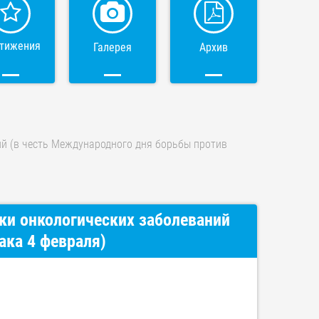
тижения
Галерея
Архив
ий (в честь Международного дня борьбы против
ки онкологических заболеваний
ака 4 февраля)