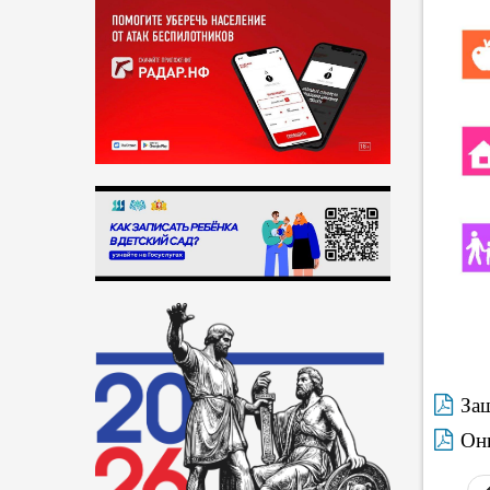
Защ
Онк