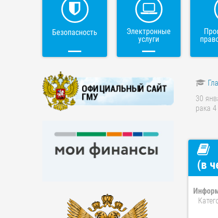
Электронные
Про
Безопасность
услуги
прав
Гл
30 янв
рака 4
(в 
Информ
Катег