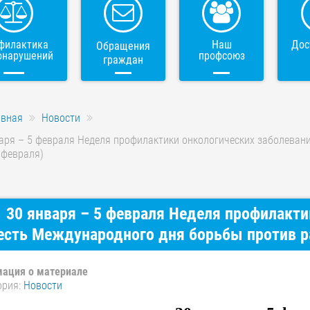
филактика
Наш
Дос
Обращения
онарушений
профсоюз
граждан
авная
Новости
аря – 5 февраля Неделя профилактики онкологических заболеван
 февраля)
30 января – 5 февраля Неделя профилакти
честь Международного дня борьбы против р
ация о материале
ория:
Новости