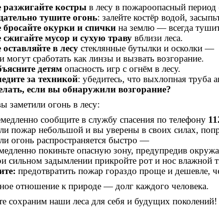
 разжигайте костры
в лесу в пожароопасный период 
ательно тушите огонь
: залейте костёр водой, засыпь
 бросайте окурки и спички
на землю — всегда тушите
 сжигайте мусор и сухую траву
вблизи леса.
 оставляйте в лесу
стеклянные бутылки и осколки —
и могут сработать как линзы и вызвать возгорание.
ъясните детям
опасность игр с огнём в лесу.
едите за техникой
: убедитесь, что выхлопная труба 
елать, если вы обнаружили возгорание?
ы заметили огонь в лесу:
медленно сообщите в службу спасения по телефону
11
ли пожар небольшой и вы уверены в своих силах, попро
ли огонь распространяется быстро —
медленно покиньте опасную зону, предупредив окружа
и сильном задымлении прикройте рот и нос влажной т
ите:
предотвратить пожар гораздо проще и дешевле, ч
ное отношение к природе — долг каждого человека.
те сохраним наши леса для себя и будущих поколений!