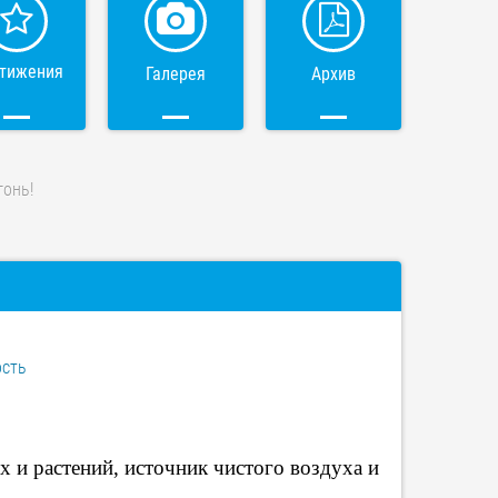
тижения
Галерея
Архив
гонь!
ость
х и растений, источник чистого воздуха и