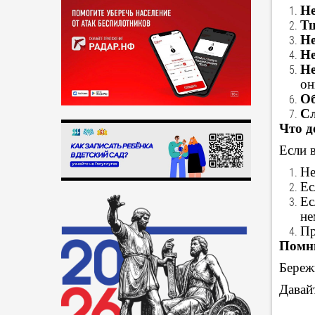
Не
Тщ
Не
Не
Не
он
Об
Сл
Что д
Если в
Не
Ес
Ес
не
Пр
Помн
Береж
Давай