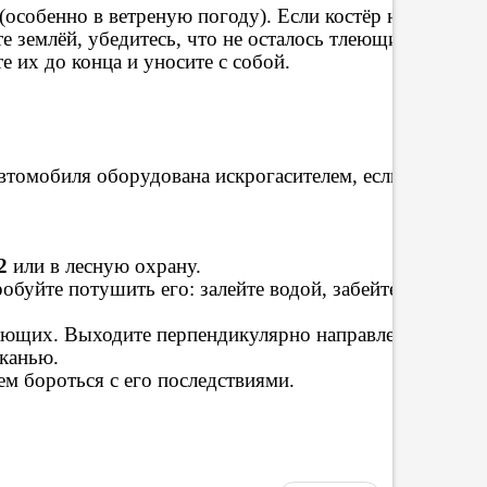
(особенно в ветреную погоду). Если костёр необходим
те землёй, убедитесь, что не осталось тлеющих углей.
 их до конца и уносите с собой.
автомобиля оборудована искрогасителем, если вы едете
2
или в лесную охрану.
буйте потушить его: залейте водой, забейте ветками, 
ющих. Выходите перпендикулярно направлению движени
канью.
ем бороться с его последствиями.