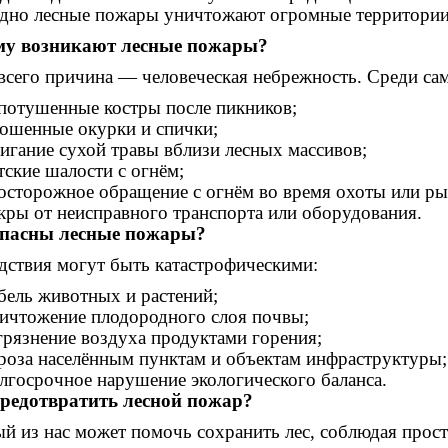
дно лесные пожары уничтожают огромные территории 
му возникают лесные пожары?
всего причина — человеческая небрежность. Среди са
потушенные костры после пикников;
ошенные окурки и спички;
игание сухой травы вблизи лесных массивов;
тские шалости с огнём;
осторожное обращение с огнём во время охоты или ры
кры от неисправного транспорта или оборудования.
опасны лесные пожары?
дствия могут быть катастрофическими:
бель животных и растений;
ичтожение плодородного слоя почвы;
грязнение воздуха продуктами горения;
роза населённым пунктам и объектам инфраструктуры;
лгосрочное нарушение экологического баланса.
редотвратить лесной пожар?
й из нас может помочь сохранить лес, соблюдая прост