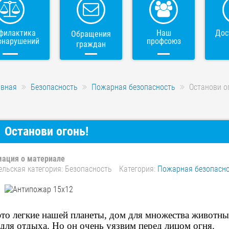
филактика
Наш
Дос
Обращения
онарушений
профсоюз
граждан
авная
Безопасность
Пожарная безопасность
Останови о
Останови огонь!
ация о материале
ельская категория:
Безопасность
Категория:
Пожарная безопасн
 это легкие нашей планеты, дом для множества животны
 для отдыха. Но он очень уязвим перед лицом огня.