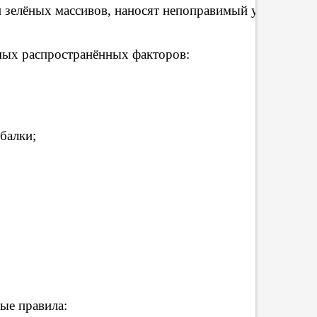
зелёных массивов, наносят непоправимый ущерб экос
мых распространённых факторов:
балки;
ые правила: