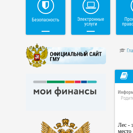
Электронные
Про
Безопасность
услуги
прав
Гл
Информ
Родит
Лес -
место