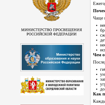
Ежего
Поче
Чаще 
не
бр
сж
де
не
ис
Чем 
После
ги
ун
за
уг
до
Как п
Кажды