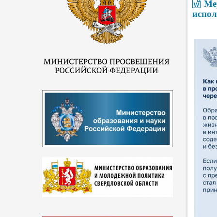
Ме
испо