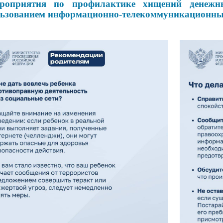
роприятия по профилактике хищений денежны
льзованием
информационно-телекоммуникационны