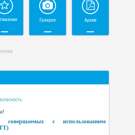
тижения
Галерея
Архив
ителям
зопасность
и!
, совершаемых с использованием
ТТ)