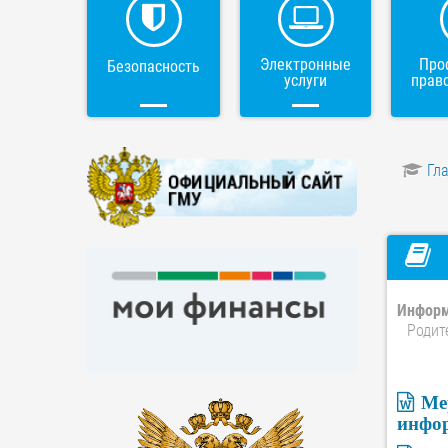
Электронные
Про
Безопасность
услуги
прав
Гл
Информ
Родит
Ме
инфо